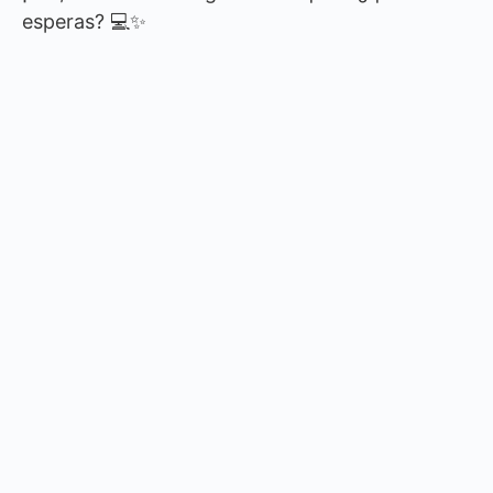
esperas? 💻✨