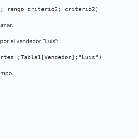
1; rango_criterio2; criterio2)
sumar.
por el vendedor “Luis”:
ortes";Tabla1[Vendedor];"Luis")
empo.