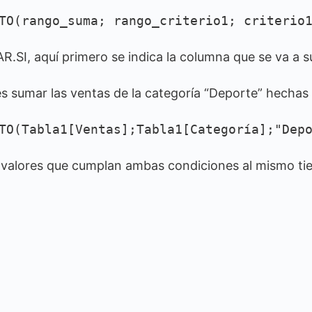
TO(rango_suma; rango_criterio1; criterio
R.SI, aquí primero se indica la columna que se va a 
es sumar las ventas de la categoría “Deporte” hechas 
TO(Tabla1[Ventas];Tabla1[Categoría];"Dep
s valores que cumplan ambas condiciones al mismo ti