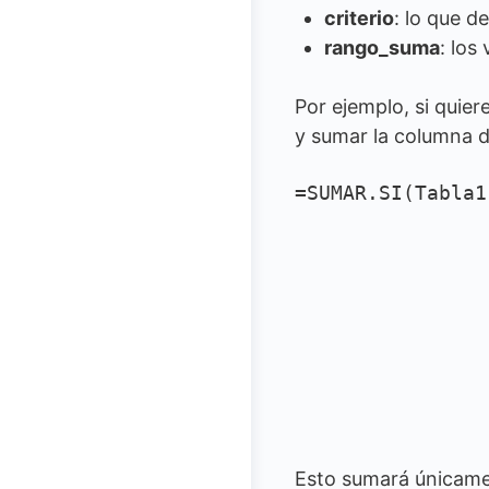
criterio
: lo que d
rango_suma
: los
Por ejemplo, si quier
y sumar la columna d
=SUMAR.SI(Tabla1
Esto sumará únicamen