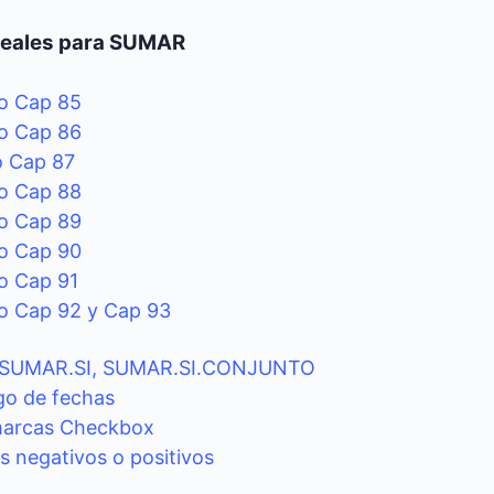
Reales para SUMAR
io Cap 85
io Cap 86
o Cap 87
io Cap 88
io Cap 89
io Cap 90
io Cap 91
io Cap 92 y Cap 93
ónSUMAR.SI, SUMAR.SI.CONJUNTO
go de fechas
marcas Checkbox
s negativos o positivos