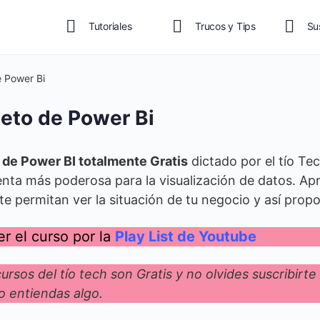
Tutoriales
Trucos y Tips
Su
 Power Bi
eto de Power Bi
 de Power BI totalmente Gratis
dictado por el tío Te
ienta más poderosa para la visualización de datos. Ap
te permitan ver la situación de tu negocio y así prop
r el curso por la
Play List de Youtube
rsos del tío tech son Gratis y no olvides suscribirte
o entiendas algo.