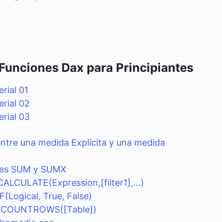
Funciones Dax para Principiantes
rial 01
rial 02
rial 03
entre una medida Explícita y una medida
nes SUM y SUMX
CALCULATE(Expression,[filter1],…)
F(Logical, True, False)
n COUNTROWS([Table])