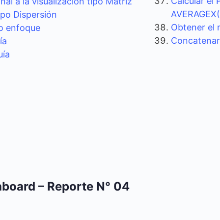
Calcular el
al a la visualización tipo Matriz
AVERAGEX(
ipo Dispersión
Obtener el
do enfoque
Concatenar
ía
uía
board – Reporte N° 04