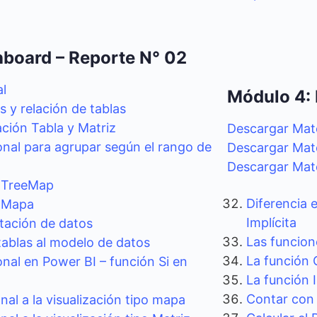
board – Reporte N° 02
al
Módulo 4: 
 y relación de tablas
ación Tabla y Matriz
Descargar Mate
nal para agrupar según el rango de
Descargar Mate
Descargar Mate
o TreeMap
Diferencia 
o Mapa
Implícita
tación de datos
Las funcio
ablas al modelo de datos
La función 
al en Power BI – función Si en
La función I
Contar co
al a la visualización tipo mapa