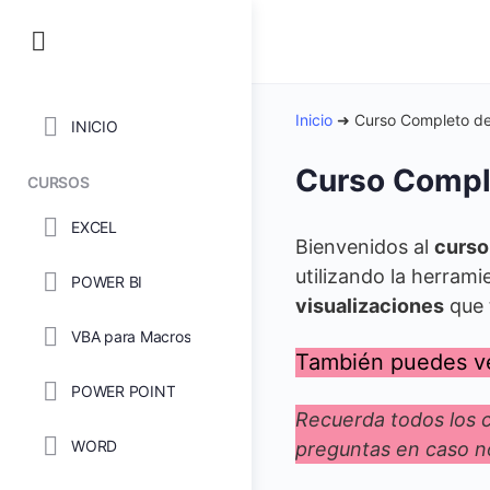
Inicio
➜
Curso Completo de
INICIO
Curso Compl
CURSOS
EXCEL
Bienvenidos al
curso
utilizando la herram
POWER BI
visualizaciones
que 
VBA para Macros
También puedes ve
POWER POINT
Recuerda todos los cu
WORD
preguntas en caso n