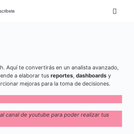
scríbete
ch. Aquí te convertirás en un analista avanzado,
rende a elaborar tus
reportes
,
dashboards
y
orcionar mejoras para la toma de decisiones.
 al canal de youtube para poder realizar tus