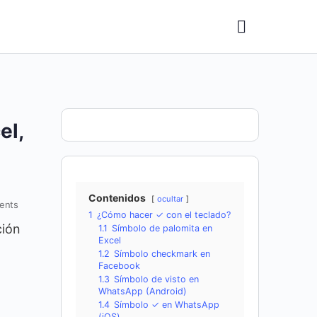
el,
Contenidos
ocultar
ents
1
¿Cómo hacer ✓ con el teclado?
ción
1.1
Símbolo de palomita en
Excel
1.2
Símbolo checkmark en
Facebook
1.3
Símbolo de visto en
WhatsApp (Android)
1.4
Símbolo ✓ en WhatsApp
(iOS)