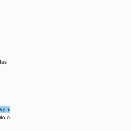
das
ws +
ulo o