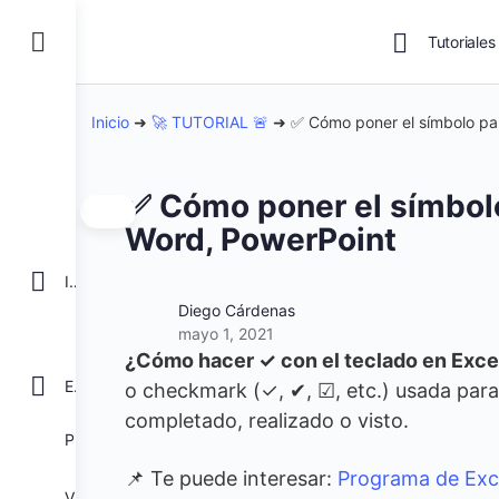
Tutoriales
Inicio
➜
🚀 TUTORIAL 🚨
➜
✅ Cómo poner el símbolo pa
✅ Cómo poner el símbolo
Word, PowerPoint
INICIO
Diego Cárdenas
mayo 1, 2021
¿Cómo hacer ✓ con el teclado en Exce
EXCEL
o checkmark (✓, ✔, ☑, etc.) usada para 
completado, realizado o visto.
POWER BI
📌 Te puede interesar:
Programa de Exc
VBA para Macros