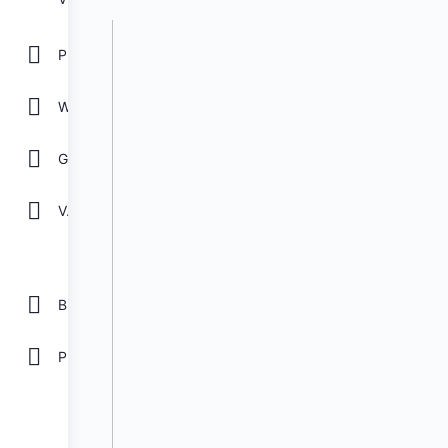
POWER POINT
WORD
GOOGLE
Ver todos
Biblioteca
Plantillas Gratis