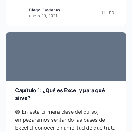
José Torres
0
Diego Cárdenas
enero 6, 2022
113
enero 29, 2021
Capítulo 1: ¿Qué es Excel y para qué
sirve?
🟣 En esta primera clase del curso,
empezaremos sentando las bases de
Excel al conocer en amplitud de qué trata