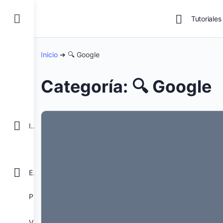
Tutoriales
Inicio
➜
🔍 Google
Categoría:
🔍 Google
INICIO
EXCEL
POWER BI
VBA para Macros