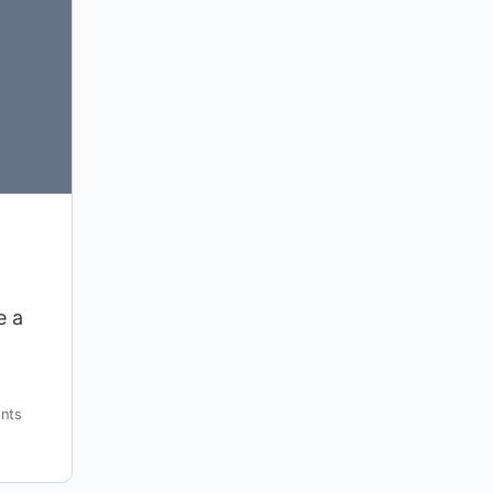
e a
nts