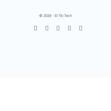
© 2026 - El Tío Tech
Aprende a trabajar con Controles de
Formulario en Excel - Fácil y Rápido.
(Sin Programación)