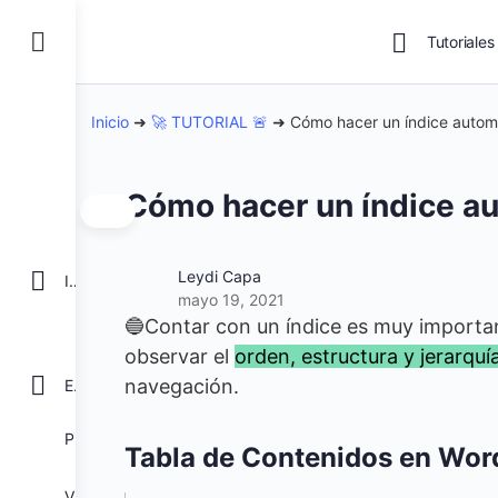
Tutoriales
Inicio
➜
🚀 TUTORIAL 🚨
➜
Cómo hacer un índice auto
Cómo hacer un índice a
Leydi Capa
INICIO
mayo 19, 2021
🔵Contar con un índice es muy importan
observar el
orden, estructura y jerarquí
navegación.
EXCEL
POWER BI
Tabla de Contenidos en Wor
VBA para Macros