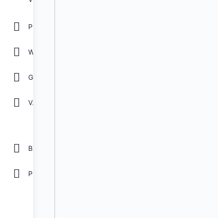
POWER POINT
WORD
GOOGLE
Ver todos
Biblioteca
Plantillas Gratis