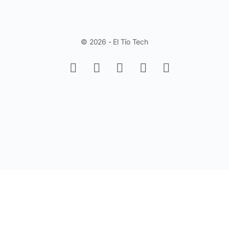
© 2026 - El Tío Tech
Aprende a trabajar con Controles de
Formulario en Excel - Fácil y Rápido.
(Sin Programación)