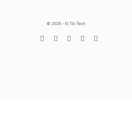
© 2026 - El Tío Tech
Aprende a trabajar con Controles de
Formulario en Excel - Fácil y Rápido.
(Sin Programación)