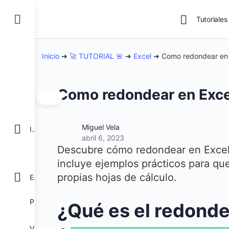
Tutoriales
Inicio
➜
🚀 TUTORIAL 🚨
➜
Excel
➜
Como redondear en
Como redondear en Exce
Miguel Vela
INICIO
abril 6, 2023
Descubre cómo redondear en Excel 
incluye ejemplos prácticos para qu
propias hojas de cálculo.
EXCEL
POWER BI
¿Qué es el redonde
VBA para Macros