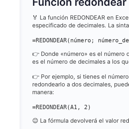
Función redondear 
🏅 La función REDONDEAR en Excel 
especificado de decimales. La sintax
=REDONDEAR(número; número_de
👉 Donde «número» es el número 
es el número de decimales a los q
👉 Por ejemplo, si tienes el númer
redondearlo a dos decimales, pued
manera:
=REDONDEAR(A1, 2)
😉 La fórmula devolverá el valor r