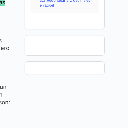
3.3
Redondear a 2 decimales
ás
en Excel
s
mero
un
n
son: