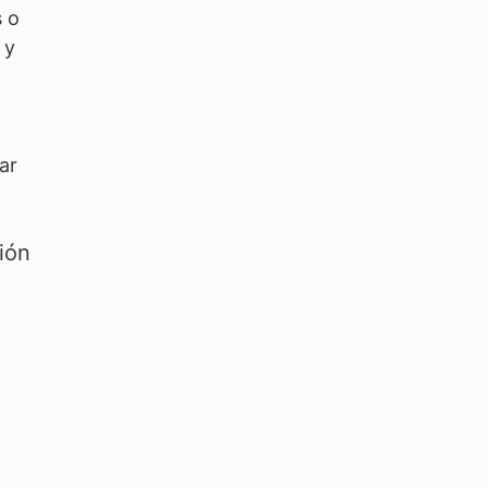
s o
 y
ar
ión