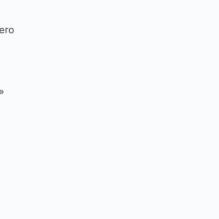
ero
»