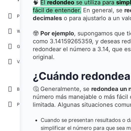
🧠
El
redondeo
se utiliza para
simpl
fácil de entender.
En general, se
re
POWER POINT
decimales
o para ajustarlo a un va
WORD
🤓
Por ejemplo
, supongamos que ti
como 3.14159265359, y deseas redo
GOOGLE
redondear el número a 3.14, que es
original.
Ver todos
¿Cuándo redondear
🤔 Generalmente, se
redondea un n
Biblioteca
número más manejable o más fácil 
limitada. Algunas situaciones comu
Plantillas Gratis
Cuando se presentan resultados o da
simplificar el número para que sea 