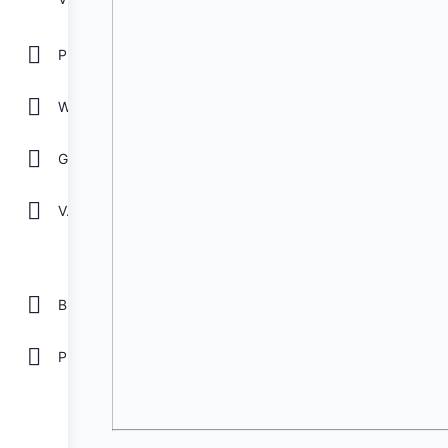
POWER POINT
WORD
GOOGLE
Ver todos
Biblioteca
Plantillas Gratis