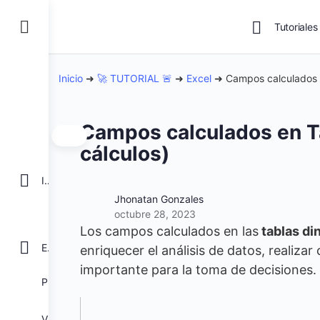
Tutoriales
Inicio
➜
🚀 TUTORIAL 🚨
➜
Excel
➜
Campos calculados 
Campos calculados en T
cálculos)
INICIO
Jhonatan Gonzales
octubre 28, 2023
Los campos calculados en las
tablas di
EXCEL
enriquecer el análisis de datos, realiza
importante para la toma de decisiones.
POWER BI
VBA para Macros