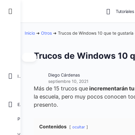
Tutoriales
Inicio
➜
Otros
➜
Trucos de Windows 10 que te gustaría
Trucos de Windows 10 q
Diego Cárdenas
INICIO
septiembre 10, 2021
Más de 15 trucos que
incrementarán tu
la escuela, pero muy pocos conocen todo
presento.
EXCEL
POWER BI
Contenidos
ocultar
VBA para Macros