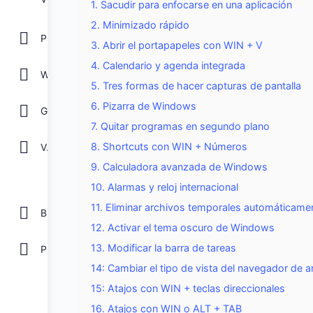
1. Sacudir para enfocarse en una aplicación
2. Minimizado rápido
POWER POINT
3. Abrir el portapapeles con WIN + V
4. Calendario y agenda integrada
WORD
5. Tres formas de hacer capturas de pantalla
6. Pizarra de Windows
GOOGLE
7. Quitar programas en segundo plano
8. Shortcuts con WIN + Números
Ver todos
9. Calculadora avanzada de Windows
10. Alarmas y reloj internacional
11. Eliminar archivos temporales automáticame
Biblioteca
12. Activar el tema oscuro de Windows
13. Modificar la barra de tareas
Plantillas Gratis
14: Cambiar el tipo de vista del navegador de a
15: Atajos con WIN + teclas direccionales
16. Atajos con WIN o ALT + TAB