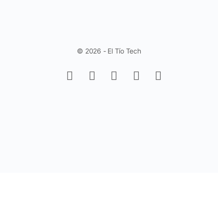
© 2026 - El Tío Tech
Aprende a trabajar con Controles de
Formulario en Excel - Fácil y Rápido.