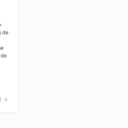
o
s de
ue
 de
0