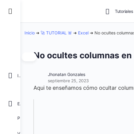
Tutoriales
Inicio
➜
🚀 TUTORIAL 🚨
➜
Excel
➜
No ocultes columnas
No ocultes columnas en E
Jhonatan Gonzales
INICIO
septiembre 25, 2023
Aqui te enseñamos cómo ocultar column
EXCEL
POWER BI
VBA para Macros