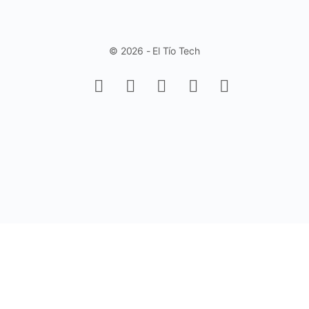
© 2026 - El Tío Tech
Aprende a trabajar con Controles de
Formulario en Excel - Fácil y Rápido.
(Sin Programación)