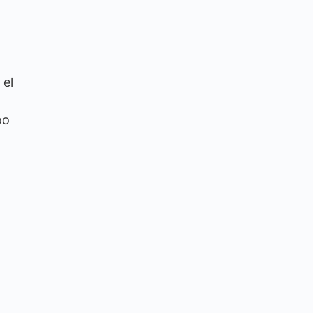
 el
oo