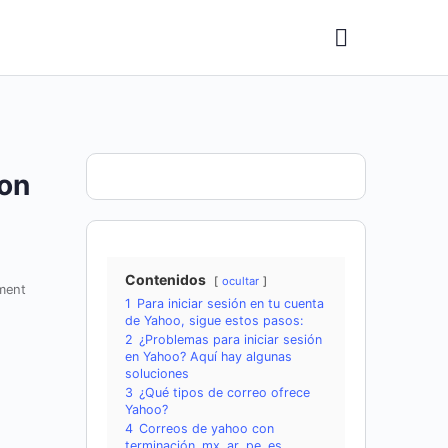
con
Contenidos
ocultar
ment
1
Para iniciar sesión en tu cuenta
de Yahoo, sigue estos pasos:
2
¿Problemas para iniciar sesión
en Yahoo? Aquí hay algunas
soluciones
3
¿Qué tipos de correo ofrece
Yahoo?
4
Correos de yahoo con
terminación .mx .ar .pe .es