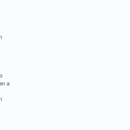
n
eo
an a
n