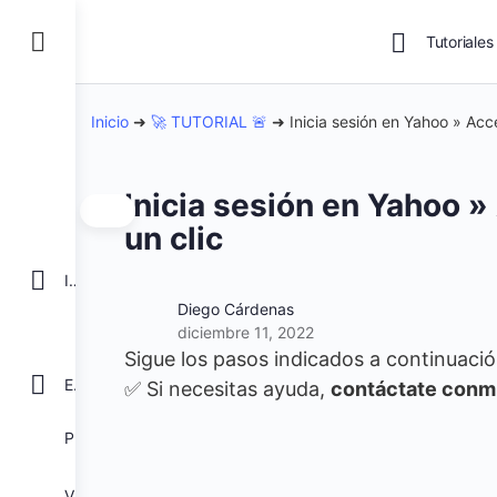
Tutoriales
Inicio
➜
🚀 TUTORIAL 🚨
➜
Inicia sesión en Yahoo » Acc
Inicia sesión en Yahoo »
un clic
INICIO
Diego Cárdenas
diciembre 11, 2022
Sigue los pasos indicados a continuaci
EXCEL
✅ Si necesitas ayuda,
contáctate conm
POWER BI
VBA para Macros