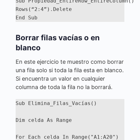
Sub Propiedad_EntireRow_EntireColumn()

Rows(“2:4”).Delete

End Sub
Borrar filas vacías o en
blanco
En este ejercicio te muestro como borrar
una fila solo si toda la fila esta en blanco.
Si encuentra un valor en cualquier
columna de toda la fila no la borrará.
Sub Elimina_Filas_Vacías()

Dim celda As Range

For Each celda In Range("A1:A20")
