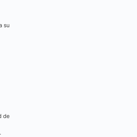
a su
d de
.