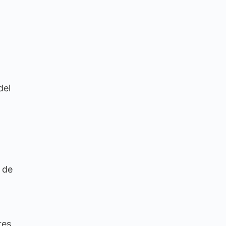
del
o de
res