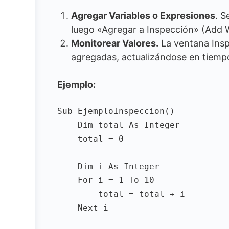
Agregar Variables o Expresiones
. S
luego «Agregar a Inspección» (Add 
Monitorear Valores.
La ventana Inspe
agregadas, actualizándose en tiempo 
Ejemplo:
Sub EjemploInspeccion()

    Dim total As Integer

    total = 0

    Dim i As Integer

    For i = 1 To 10

        total = total + i

    Next i
