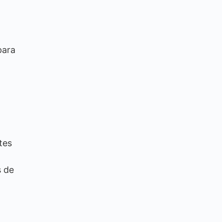
para
tes
s de