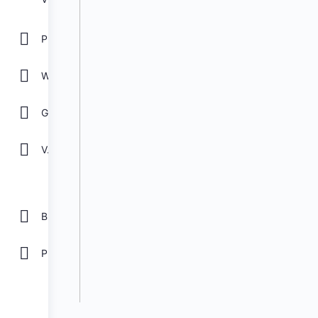
POWER POINT
WORD
GOOGLE
Ver todos
Biblioteca
Plantillas Gratis