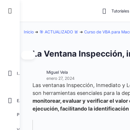
Tutoriales
Inicio
➜
🎯 ACTUALIZADO 🚨
➜
Curso de VBA para Mac
La Ventana Inspección, 
Miguel Vela
INICIO
enero 27, 2024
Las ventanas Inspección, Inmediato y Lo
son herramientas esenciales para la d
monitorear, evaluar y verificar el valor
EXCEL
ejecución, facilitando la identificación
POWER BI
VBA para Macros