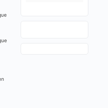
que
que
en