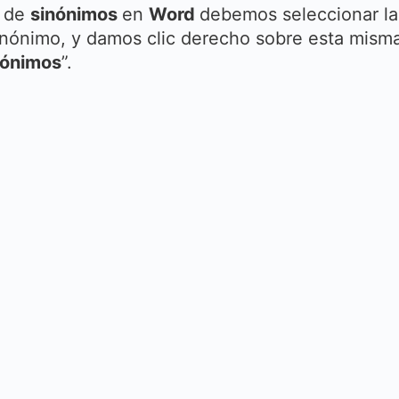
o
de
sinónimos
en
Word
debemos seleccionar la
inónimo, y damos clic derecho sobre esta mism
nónimos
”.