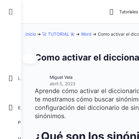
Tutoriales
Inicio
➜
🚀 TUTORIAL 🚨
➜
Word
➜
Como activar el dic
Como activar el diccion
Miguel Vela
INICIO
abril 5, 2023
Aprende cómo activar el diccionari
te mostramos cómo buscar sinónimo
configuración del diccionario de si
EXCEL
sinónimos.
POWER BI
¿Qué son los sinó
VBA para Macros