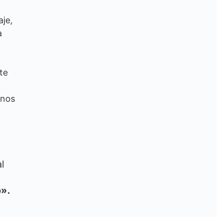
aje,
a
te
inos
l
o».