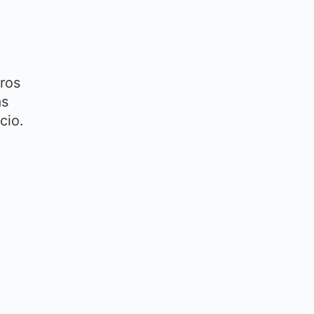
tros
as
cio.