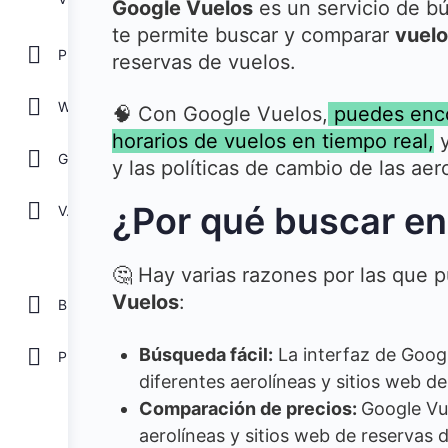
Google Vuelos
es un servicio de b
te permite buscar y comparar
vuelo
POWER POINT
reservas de vuelos.
WORD
🧠 Con Google Vuelos,
puedes encon
horarios de vuelos en tiempo real,
y
GOOGLE
y las políticas de cambio de las aer
¿Por qué buscar e
Ver todos
🤔 Hay varias razones por las que
Vuelos
:
Biblioteca
Búsqueda fácil:
La interfaz de Googl
Plantillas Gratis
diferentes aerolíneas y sitios web de
Comparación de precios:
Google Vu
aerolíneas y sitios web de reservas d