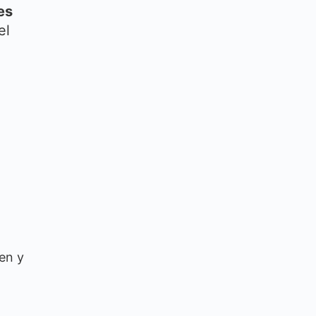
es
el
en y