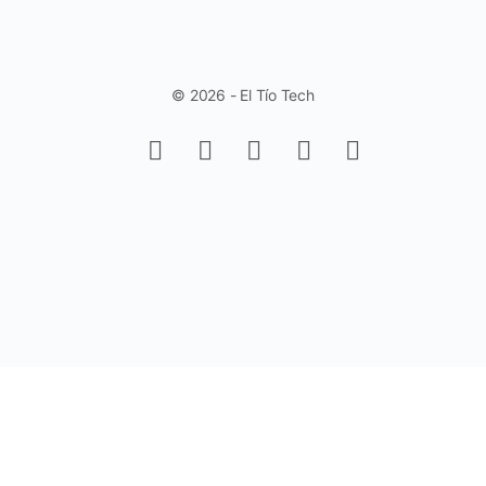
© 2026 - El Tío Tech
Aprende a trabajar con Controles de
Formulario en Excel - Fácil y Rápido.