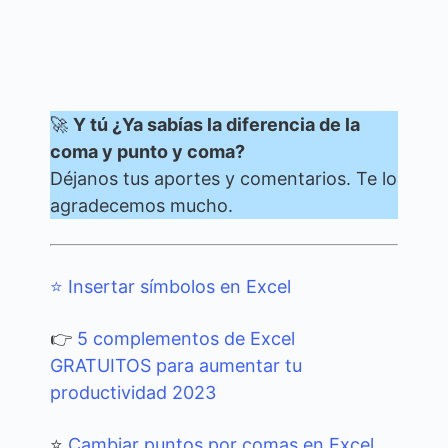
🚀
Y tú ¿Ya sabías la diferencia de la
coma y punto y coma?
Déjanos tus aportes y comentarios. Te lo
agradecemos mucho.
⭐
Insertar símbolos en Excel
👉
5 complementos de Excel
GRATUITOS para aumentar tu
productividad 2023
⭐
Cambiar puntos por comas en Excel