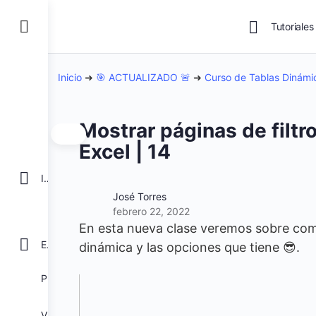
Tutoriales
Inicio
➜
🎯 ACTUALIZADO 🚨
➜
Curso de Tablas Dinám
Mostrar páginas de filtr
Excel | 14
INICIO
José Torres
febrero 22, 2022
En esta nueva clase veremos sobre como
EXCEL
dinámica y las opciones que tiene 😎.
POWER BI
VBA para Macros