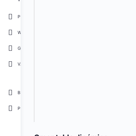
POWER POINT
WORD
GOOGLE
Ver todos
Biblioteca
Plantillas Gratis