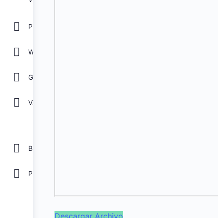
POWER POINT
WORD
GOOGLE
Ver todos
Biblioteca
Plantillas Gratis
Descargar Archivo