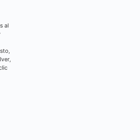
s al
y
sto,
lver,
lic