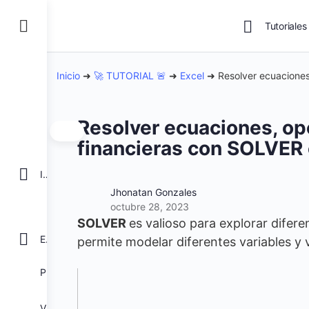
Tutoriales
Inicio
➜
🚀 TUTORIAL 🚨
➜
Excel
➜
Resolver ecuaciones
Resolver ecuaciones, o
financieras con SOLVER 
INICIO
Jhonatan Gonzales
octubre 28, 2023
SOLVER
es valioso para explorar difere
EXCEL
permite modelar diferentes variables y 
POWER BI
VBA para Macros