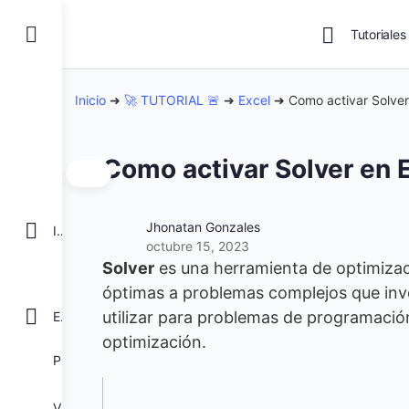
Tutoriales
Inicio
➜
🚀 TUTORIAL 🚨
➜
Excel
➜
Como activar Solver
Como activar Solver en 
Jhonatan Gonzales
INICIO
octubre 15, 2023
Solver
es una herramienta de optimizac
óptimas a problemas complejos que invol
utilizar para problemas de programación 
EXCEL
optimización.
POWER BI
VBA para Macros