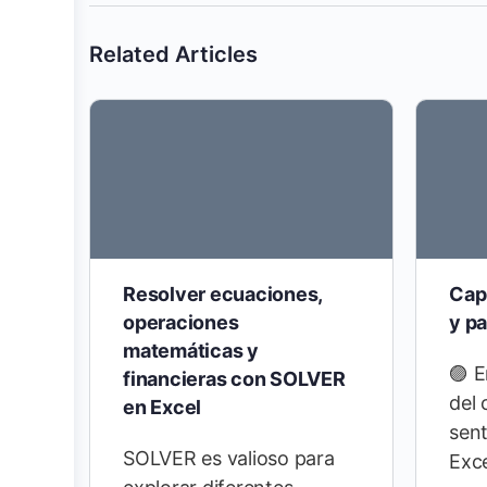
Related Articles
Resolver ecuaciones,
Capí
operaciones
y pa
matemáticas y
🟣 E
financieras con SOLVER
del
en Excel
sent
SOLVER es valioso para
Exce