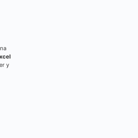
una
xcel
er y