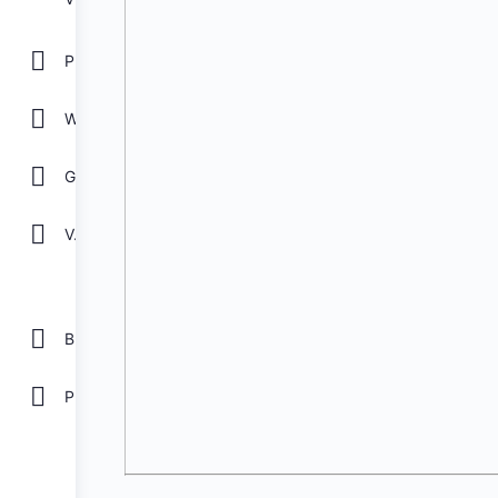
POWER POINT
WORD
GOOGLE
Ver todos
Biblioteca
Plantillas Gratis