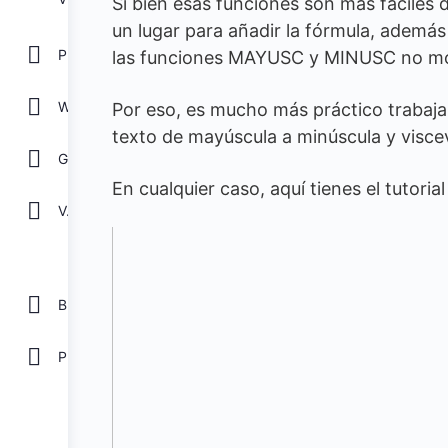
Si bien esas funciones son más fáciles 
un lugar para añadir la fórmula, además 
POWER POINT
las funciones MAYUSC y MINUSC no mos
WORD
Por eso, es mucho más práctico trabaja
texto de mayúscula a minúscula y visce
GOOGLE
En cualquier caso, aquí tienes el tutori
Ver todos
Biblioteca
Plantillas Gratis