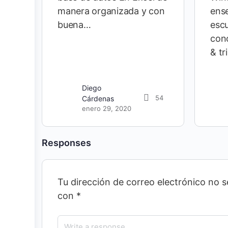
manera organizada y con
ense
buena…
esc
cono
& tr
Diego
54
Cárdenas
enero 29, 2020
Responses
Tu dirección de correo electrónico no s
con
*