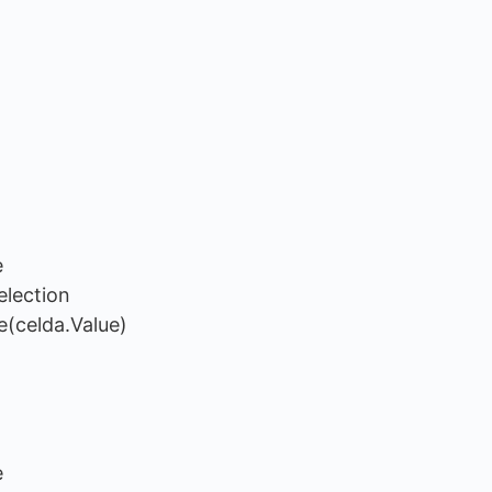
e
election
e(celda.Value)
e