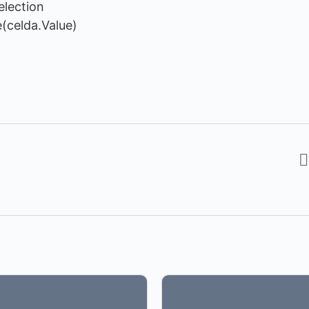
election
(celda.Value)