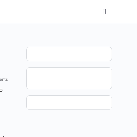
ents
do