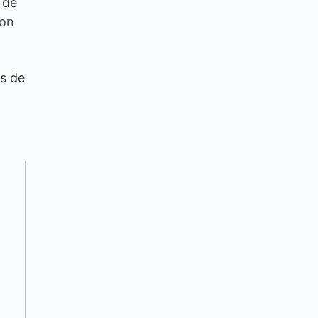
 de
con
s de