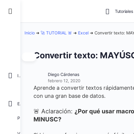
Tutoriales
Inicio
➜
🚀 TUTORIAL 🚨
➜
Excel
➜
Convertir texto: M
Convertir texto: MAYÚS
Diego Cárdenas
INICIO
febrero 12, 2020
Aprende a convertir textos rápidamente
con una gran base de datos.
EXCEL
🚨 Aclaración:
¿Por qué usar macro
POWER BI
MINUSC?
VBA para Macros