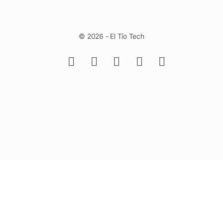
© 2026 - El Tío Tech
Aprende a trabajar con Controles de
Formulario en Excel - Fácil y Rápido.
(Sin Programación)