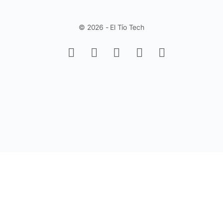
© 2026 - El Tío Tech
Aprende a trabajar con Controles de
Formulario en Excel - Fácil y Rápido.
(Sin Programación)