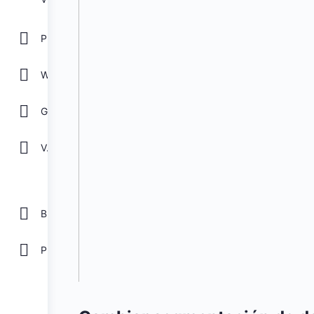
POWER POINT
WORD
GOOGLE
Ver todos
Biblioteca
Plantillas Gratis