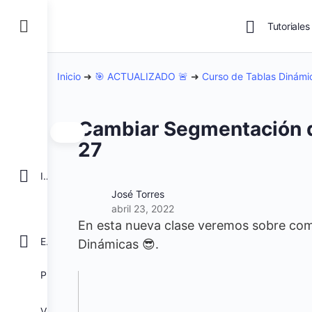
Tutoriales
Inicio
➜
🎯 ACTUALIZADO 🚨
➜
Curso de Tablas Dinám
Cambiar Segmentación de
27
INICIO
José Torres
abril 23, 2022
En esta nueva clase veremos sobre com
EXCEL
Dinámicas 😎.
POWER BI
VBA para Macros