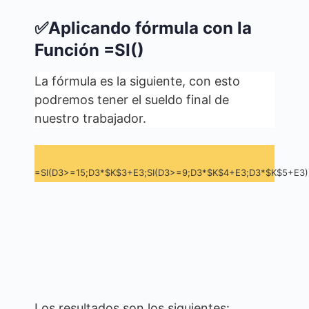
✅Aplicando fórmula con la
Función =SI()
La fórmula es la siguiente, con esto
podremos tener el sueldo final de
nuestro trabajador.
=SI(D3>=15;D3*$K$3+E3;SI(D3>=9;D3*$K$4+E3;D3*$K$5+E3)
Los resultados son los siguientes: