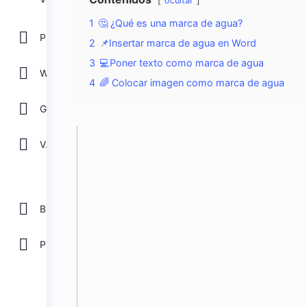
ocultar
1
🤔 ¿Qué es una marca de agua?
POWER POINT
2
📌Insertar marca de agua en Word
3
💻Poner texto como marca de agua
WORD
4
🌈 Colocar imagen como marca de agua
GOOGLE
Ver todos
Biblioteca
Plantillas Gratis