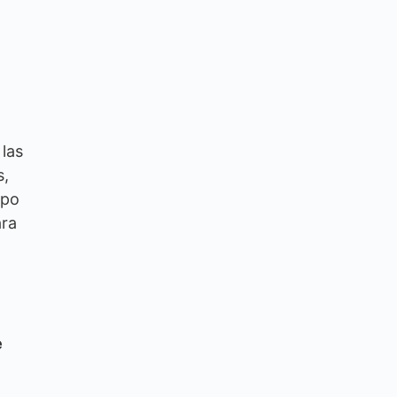
las
s,
ipo
ara
e