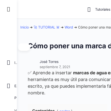
Tutoriales
Inicio
➜
🚀 TUTORIAL 🚨
➜
Word
➜
Cómo poner una ma
Cómo poner una marca 
José Torres
INICIO
septiembre 7, 2021
✅ Aprende a insertar
marcas de agua en
herramienta es muy útil para comunicar
escrito, ya que puedes implementarla fá
EXCEL
nombre.
POWER BI
Contenidos
VBA para Macros