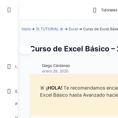
Tutoriales
Inicio
➜
🚀 TUTORIAL 🚨
➜
Excel
➜
Curso de Excel Bási
Curso de Excel Básico –
Diego Cárdenas
INICIO
enero 29, 2020
🚨
¡HOLA!
Te recomendamos encare
EXCEL
Excel Básico hasta Avanzado haci
POWER BI
VBA para Macros