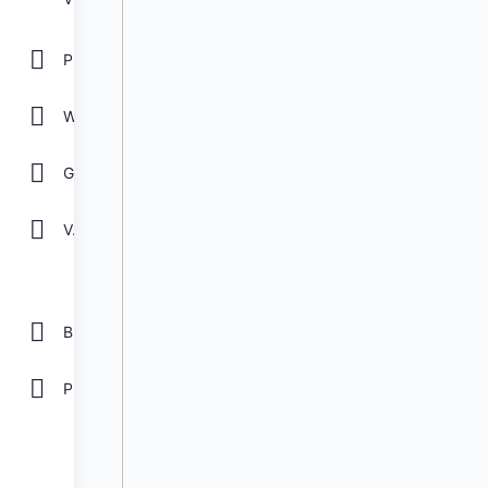
POWER POINT
WORD
GOOGLE
Ver todos
Biblioteca
Plantillas Gratis