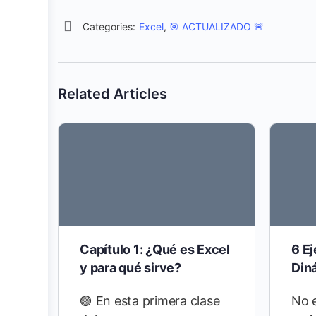
Categories:
Excel
,
🎯 ACTUALIZADO 🚨
Related Articles
Capítulo 1: ¿Qué es Excel
6 Ej
y para qué sirve?
Din
🟣 En esta primera clase
No e