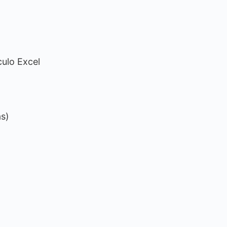
culo Excel
as)