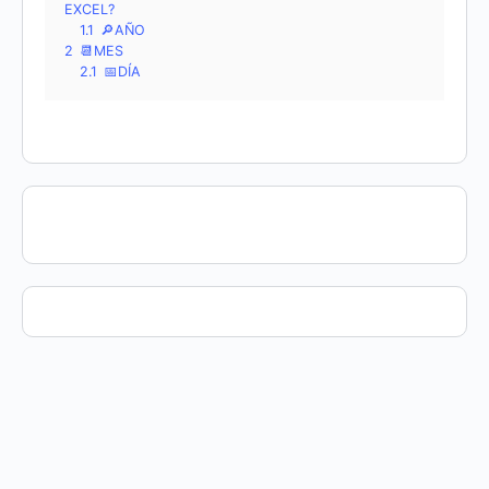
EXCEL?
1.1
🔎AÑO
2
📆MES
2.1
📅DÍA