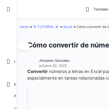
Tutoriales
Inicio
➜
🚀 TUTORIAL 🚨
➜
Excel
➜
Cómo convertir de n
Cómo convertir de númer
Jhonatan Gonzales
INICIO
octubre 30, 2023
Convertir
números a letras en Excel pue
especialmente en tareas relacionadas c
EXCEL
POWER BI
VBA para Macros