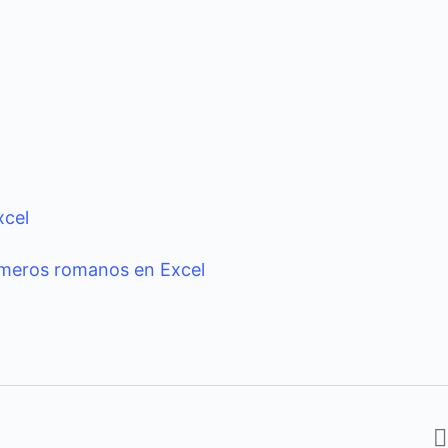
xcel
meros romanos en Excel
l