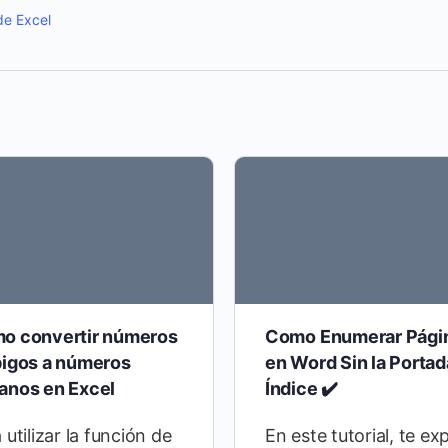
de Excel
o convertir números
Como Enumerar Pági
bigos a números
en Word Sin la Portad
anos en Excel
Índice ✔️
 utilizar la función de
En este tutorial, te exp