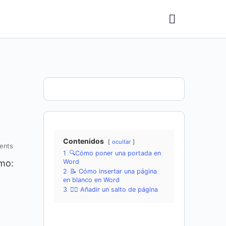
Contenidos
ocultar
ents
1
🔍Cómo poner una portada en
mo:
Word
2
📝 Cómo insertar una página
en blanco en Word
3
🏃‍♀️ Añadir un salto de página