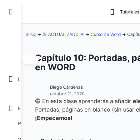
Tutoriales
Inicio
➜
🎯 ACTUALIZADO 🚨
➜
Curso de Word
➜
Capít
Capítulo 10: Portadas, p
en WORD
INICIO
Diego Cárdenas
octubre 21, 2020
🔵 En esta clase aprenderás a añadir
el
EXCEL
Portadas, páginas en blanco (sin usar el
¡Empecemos!
POWER BI
VBA para Macros