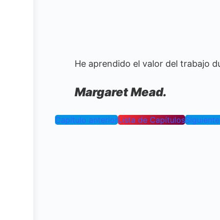
He aprendido el valor del trabajo d
M
argaret Mead.
Capítulo anterior
Lista de Capítulos
Siguiente