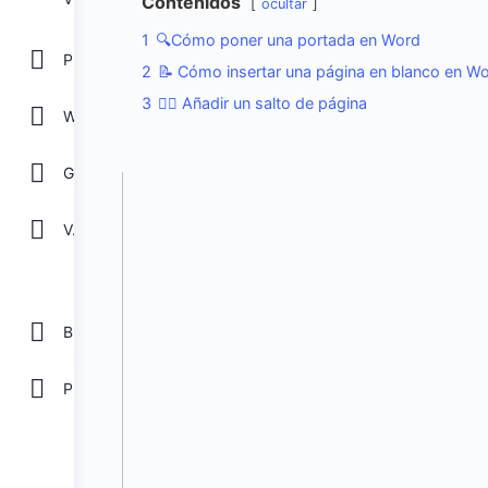
Contenidos
ocultar
1
🔍Cómo poner una portada en Word
POWER POINT
2
📝 Cómo insertar una página en blanco en W
3
🏃‍♀️ Añadir un salto de página
WORD
GOOGLE
Ver todos
Biblioteca
Plantillas Gratis