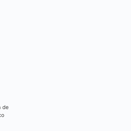
n de
co