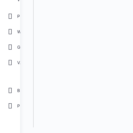
POWER POINT
WORD
GOOGLE
Ver todos
Biblioteca
Plantillas Gratis