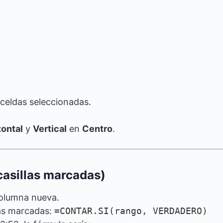
 celdas seleccionadas.
zontal
y
Vertical
en
Centro
.
casillas marcadas)
columna nueva.
las marcadas:
=CONTAR.SI(rango, VERDADERO)