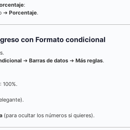
orcentaje
:
ro ➔
Porcentaje
.
ogreso con Formato condicional
s.
ndicional
➔
Barras de datos
➔
Más reglas
.
: 100%.
 elegante).
a
(para ocultar los números si quieres).