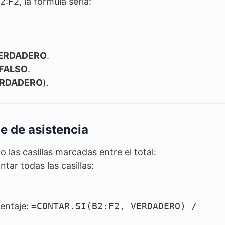
B2:F2, la fórmula sería:
ERDADERO
.
FALSO
.
RDADERO
).
je de asistencia
o las casillas marcadas entre el total:
tar todas las casillas:
centaje:
=CONTAR.SI(B2:F2, VERDADERO) /