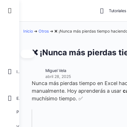
Tutoriales
Inicio
➜
Otros
➜
❌ ¡Nunca más pierdas tiempo haciendo 
❌ ¡Nunca más pierdas ti
Miguel Vela
INICIO
abril 28, 2025
Nunca más pierdas tiempo en Excel hac
manualmente. Hoy aprenderás a usar
c
muchísimo tiempo. ✅
EXCEL
POWER BI
VBA para Macros