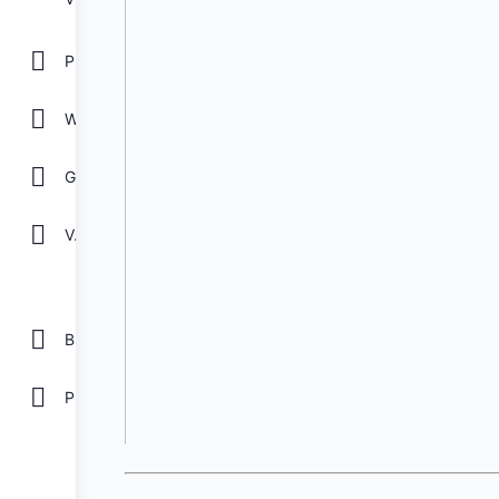
POWER POINT
WORD
GOOGLE
Ver todos
Biblioteca
Plantillas Gratis