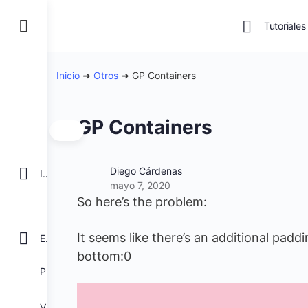
Tutoriales
Inicio
➜
Otros
➜
GP Containers
GP Containers
Diego Cárdenas
INICIO
mayo 7, 2020
So here’s the problem:
It seems like there’s an additional padd
EXCEL
bottom:0
POWER BI
VBA para Macros