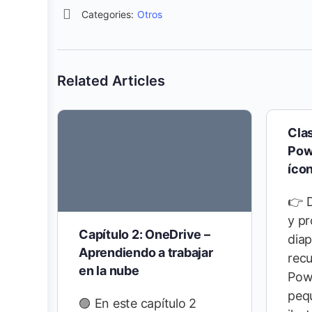
Categories:
Otros
Related Articles
Cla
Pow
ícon
👉 D
y pr
Capítulo 2: OneDrive –
diap
Aprendiendo a trabajar
recu
en la nube
Pow
peq
🟣 En este capítulo 2