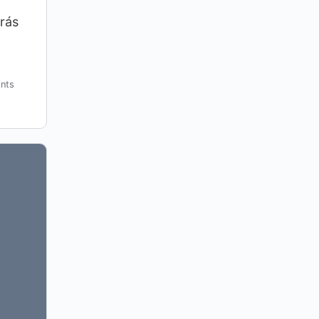
rás
nts