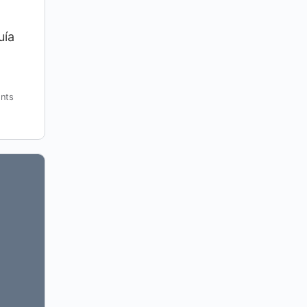
uía
nts