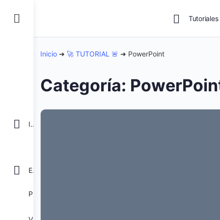
Tutoriales
Inicio
➜
🚀 TUTORIAL 🚨
➜
PowerPoint
Categoría:
PowerPoin
INICIO
EXCEL
POWER BI
VBA para Macros