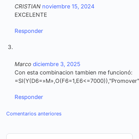
CRISTIAN
noviembre 15, 2024
EXCELENTE
Responder
Marco
diciembre 3, 2025
Con esta combinacion tambien me funcionó:
=SI(Y(D6=»M»,O(F6=1,E6<=7000)),"Promover",
Responder
Navegación
Comentarios anteriores
de
comentarios