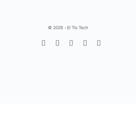
© 2026 - El Tío Tech
Aprende a trabajar con Controles de
Formulario en Excel - Fácil y Rápido.