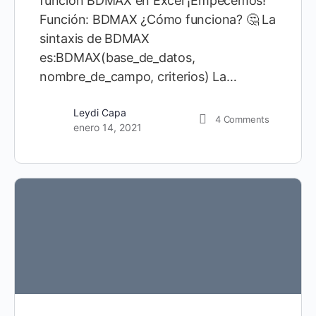
función BDMAX en Excel ¡Empecemos!
Función: BDMAX ¿Cómo funciona? 🤔 La
sintaxis de BDMAX
es:BDMAX(base_de_datos,
nombre_de_campo, criterios) La…
Leydi Capa
4
Comments
enero 14, 2021