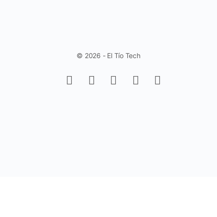
© 2026 - El Tío Tech
Aprende a trabajar con Controles de
Formulario en Excel - Fácil y Rápido.