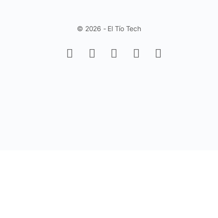
© 2026 - El Tío Tech
Aprende a trabajar con Controles de
Formulario en Excel - Fácil y Rápido.
(Sin Programación)