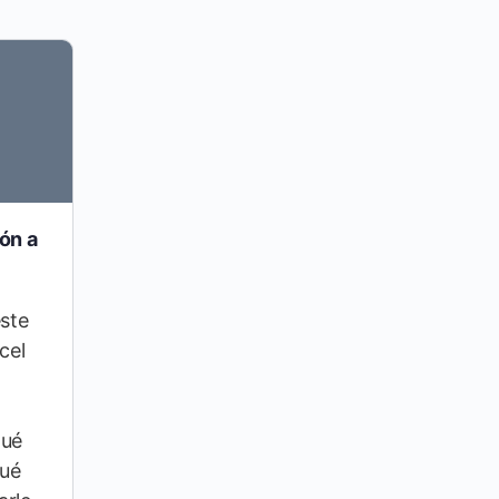
ión a
ste
cel
qué
qué