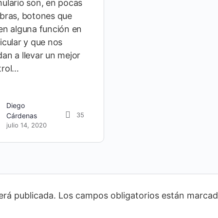
ulario son, en pocas
bras, botones que
en alguna función en
icular y que nos
an a llevar un mejor
trol…
Diego
35
Cárdenas
julio 14, 2020
erá publicada.
Los campos obligatorios están marca