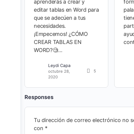
aprenderás a crear y
form
editar tablas en Word para
pala
que se adecúen a tus
tien
necesidades.
part
¡Empecemos! ¿CÓMO
ayud
CREAR TABLAS EN
con
WORD?🧐…
Leydi Capa
5
octubre 28,
2020
Responses
Tu dirección de correo electrónico no s
con
*