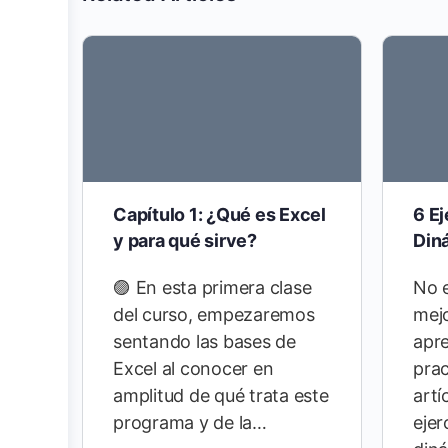
Capítulo 1: ¿Qué es Excel
6 Ej
y para qué sirve?
Din
🟣 En esta primera clase
No e
del curso, empezaremos
mejo
sentando las bases de
apre
Excel al conocer en
prac
amplitud de qué trata este
artí
programa y de la…
ejer