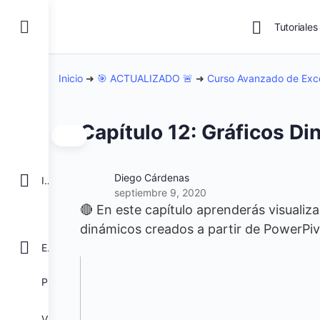
Tutoriales
Inicio
➜
🎯 ACTUALIZADO 🚨
➜
Curso Avanzado de Exc
Capítulo 12: Gráficos D
Diego Cárdenas
INICIO
septiembre 9, 2020
🔴 En este capítulo aprenderás visuali
dinámicos creados a partir de PowerPi
EXCEL
POWER BI
VBA para Macros