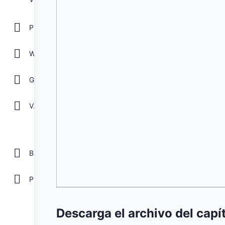
POWER POINT
WORD
GOOGLE
Ver todos
Biblioteca
Plantillas Gratis
Descarga el archivo del capí