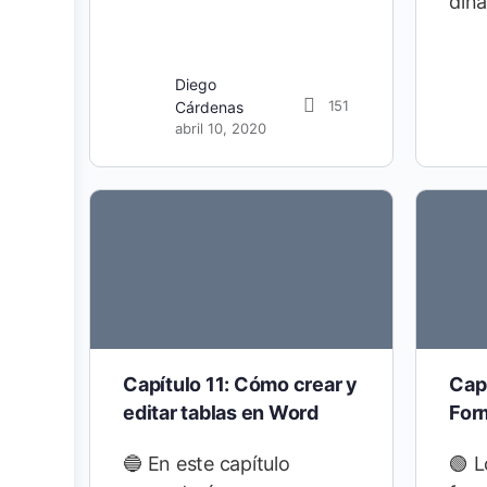
din
Diego
151
Cárdenas
abril 10, 2020
Capítulo 11: Cómo crear y
Capí
editar tablas en Word
For
🔵 En este capítulo
🟢 L