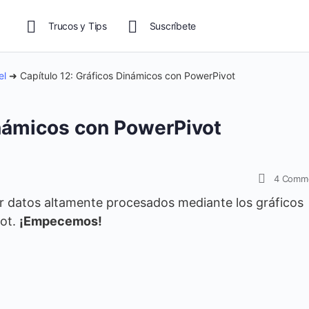
Trucos y Tips
Suscríbete
el
➜
Capítulo 12: Gráficos Dinámicos con PowerPivot
inámicos con PowerPivot
4
Comm
zar datos altamente procesados mediante los gráficos
vot.
¡Empecemos!