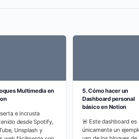
loques Multimedia en
5. Cómo hacer un
ion
Dashboard personal
básico en Notion
serta e incrusta
🚨 Este dashboard es
enido desde Spotify,
únicamente un ejempl
Tube, Unsplash y
uso de los bloques de
as web fácilmente con