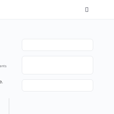
ents
e.