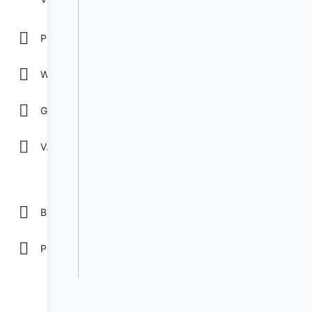
POWER POINT
WORD
GOOGLE
Ver todos
Biblioteca
Plantillas Gratis