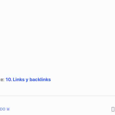
te:
10. Links y backlinks
DO 🚨