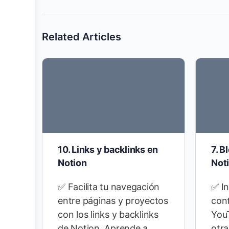
Related Articles
10. Links y backlinks en
7. B
Notion
Not
✅ Facilita tu navegación
✅ In
entre páginas y proyectos
cont
con los links y backlinks
You
de Notion. Aprende a
otr