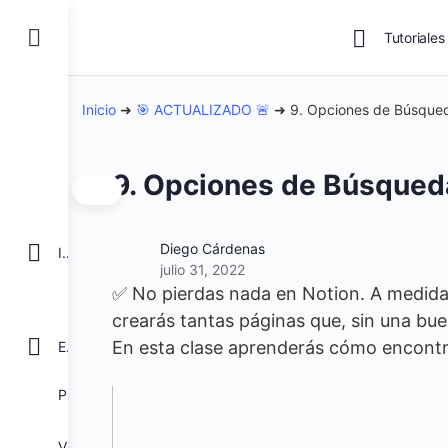
Tutoriales
Inicio
➜
🎯 ACTUALIZADO 🚨
➜
9. Opciones de Búsqued
9. Opciones de Búsqued
Diego Cárdenas
INICIO
julio 31, 2022
✅ No pierdas nada en Notion. A medida 
crearás tantas páginas que, sin una bue
En esta clase aprenderás cómo encontr
EXCEL
POWER BI
VBA para Macros