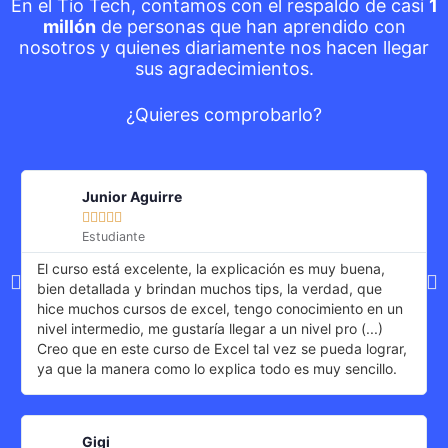
En el Tío Tech, contamos con el respaldo de casi
1
millón
de personas que han aprendido con
nosotros y quienes diariamente nos hacen llegar
sus agradecimientos.
¿Quieres comprobarlo?
Junior Aguirre





Estudiante
El curso está excelente, la explicación es muy buena,
bien detallada y brindan muchos tips, la verdad, que
hice muchos cursos de excel, tengo conocimiento en un
nivel intermedio, me gustaría llegar a un nivel pro (...)
Creo que en este curso de Excel tal vez se pueda lograr,
ya que la manera como lo explica todo es muy sencillo.
Gigi