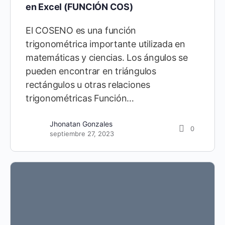
en Excel (FUNCIÓN COS)
El COSENO es una función
trigonométrica importante utilizada en
matemáticas y ciencias. Los ángulos se
pueden encontrar en triángulos
rectángulos u otras relaciones
Miguel Vela
0
trigonométricas Función…
abril 7, 2023
Jhonatan Gonzales
0
septiembre 27, 2023