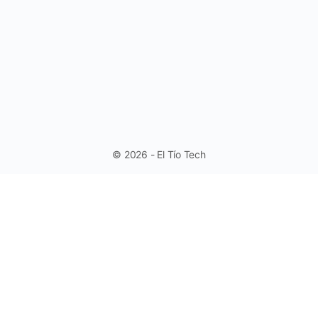
© 2026 - El Tío Tech
Aprende a trabajar con Controles de
Formulario en Excel - Fácil y Rápido.
(Sin Programación)